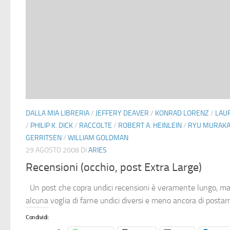
DALLA MIA LIBRERIA
/
JEFFERY DEAVER
/
KONRAD LORENZ
/
LAUR
/
PHILIP K. DICK
/
RACCOLTE
/
ROBERT A. HEINLEIN
/
RYU MURAKA
GERRITSEN
/
WILLIAM GOLDMAN
29 AGOSTO 2008
DI
ARIES
Recensioni (occhio, post Extra Large)
Un post che copra undici recensioni è veramente lungo, 
alcuna voglia di farne undici diversi e meno ancora di postarne
Condividi: