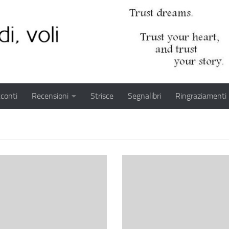
conti
Recensioni
Strisce
Segnalibri
Ringraziamenti