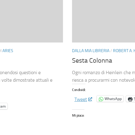
I
ARIES
DALLA MIA LIBRERIA
/
ROBERT A. 
Sesta Colonna
ponendosi questioni e
Ogni romanzo di Heinlein che mi
ù volte dimostrate attuali e
riesca a procurarmi con notevolo
Condividi:
WhatsApp
Tweet
ram
Mi piace: