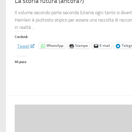
La storia futura (ancora?)
Il volume secondo parte seconda (Urania ogni tanto si diverte
Heinlein è piuttosto atipico per essere una raccolta di raccont
in realtà ...
Condividi:
WhatsApp
Stampa
E-mail
Teleg
Tweet
Mi piace: