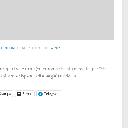
HEINLEIN
14 AGOSTO 2010
DI
ARIES
 capiti tra le mani (eufemismo che sta in realtà per “che
 sforzo e dispendio di energie”) mi dà la...
Stampa
E-mail
Telegram