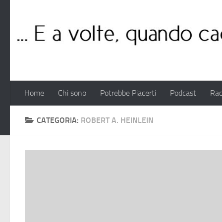
Salta al contenuto
Home
Chi sono
Potrebbe Piacerti
Podcast
Rac
CATEGORIA:
ROBERT A. HEINLEIN