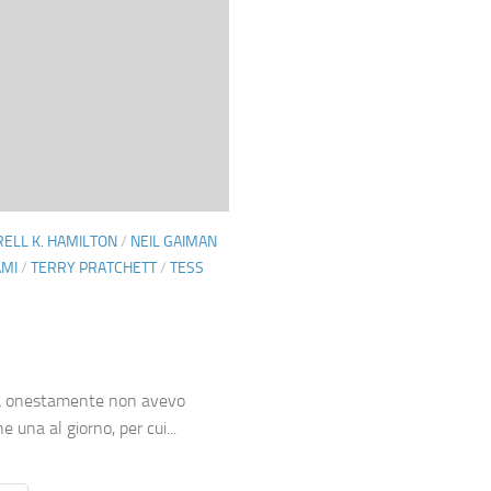
ELL K. HAMILTON
/
NEIL GAIMAN
MI
/
TERRY PRATCHETT
/
TESS
ma onestamente non avevo
 una al giorno, per cui...