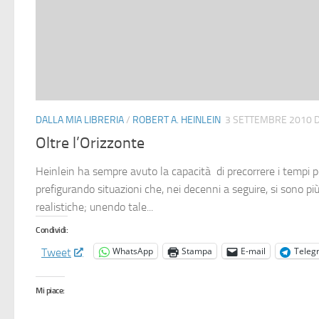
DALLA MIA LIBRERIA
/
ROBERT A. HEINLEIN
3 SETTEMBRE 2010
D
Oltre l’Orizzonte
Heinlein ha sempre avuto la capacità di precorrere i tempi 
prefigurando situazioni che, nei decenni a seguire, si sono pi
realistiche; unendo tale...
Condividi:
WhatsApp
Stampa
E-mail
Teleg
Tweet
Mi piace: