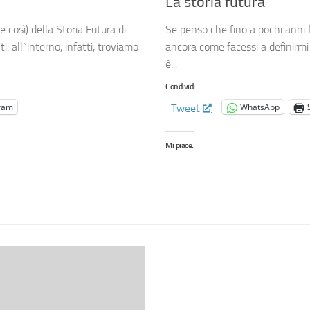
La storia futura
 così) della Storia Futura di
Se penso che fino a pochi ann
i: all”interno, infatti, troviamo
ancora come facessi a definirm
è...
Condividi:
ram
WhatsApp
Tweet
Mi piace: